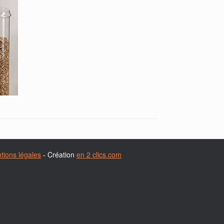
tions légales
- Création
en 2 clics.com