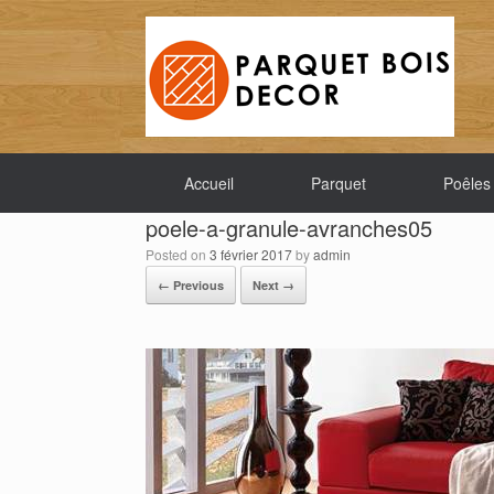
Accueil
Parquet
Poêles
poele-a-granule-avranches05
Posted on
3 février 2017
by
admin
← Previous
Next →